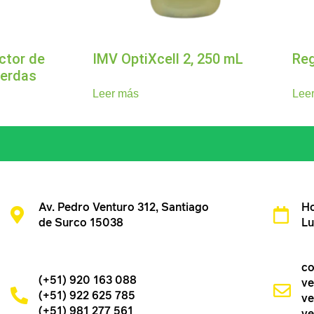
ctor de
IMV OptiXcell 2, 250 mL
Reg
cerdas
Leer más
Lee
Av. Pedro Venturo 312, Santiago
Ho
de Surco 15038
Lu
co
(+51) 920 163 088
ve
(+51) 922 625 785
ve
(+51) 981 277 561
ve