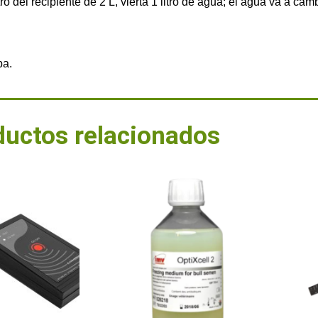
 del recipiente de 2 L, vierta 1 litro de agua; el agua va a ca
pa.
ductos relacionados