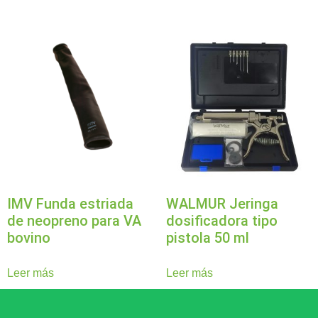
IMV Funda estriada
WALMUR Jeringa
de neopreno para VA
dosificadora tipo
bovino
pistola 50 ml
Leer más
Leer más