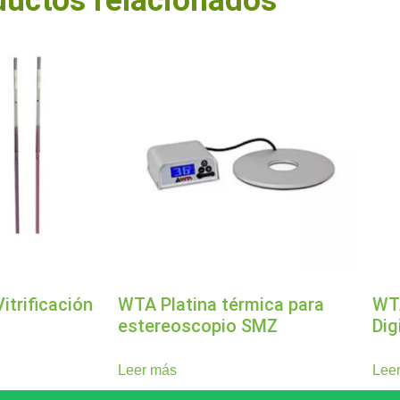
ductos relacionados
itrificación
WTA Platina térmica para
WT
estereoscopio SMZ
Dig
Leer más
Lee