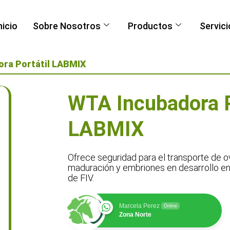
nicio
Sobre Nosotros
Productos
Servici
ora Portátil LABMIX
WTA Incubadora P
LABMIX
Ofrece seguridad para el transporte de 
maduración y embriones en desarrollo ent
de FIV.
Marcela Perez
Online
Zona Norte