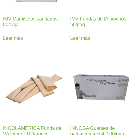
IMV Camisetas sanitarias,
IMV Fundas de IA bovinos,
80/caja
50/paq
Leer más
Leer más
INCOLAMÉRICA Funda de
INNOGA Guantes de
VA interior 10’largo x
palpación rectal, 100/paq