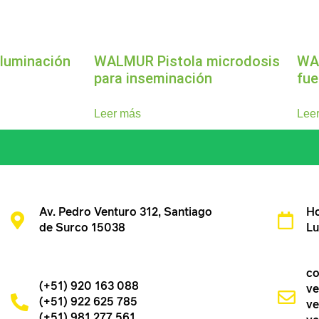
iluminación
WALMUR Pistola microdosis
WA
para inseminación
fue
Leer más
Lee
Av. Pedro Venturo 312, Santiago
Ho
de Surco 15038
Lu
co
(+51) 920 163 088
ve
(+51) 922 625 785
ve
(+51) 981 277 561