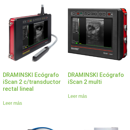
DRAMINSKI Ecógrafo
DRAMINSKI Ecógrafo
iScan 2 c/transductor
iScan 2 multi
rectal lineal
Leer más
Leer más