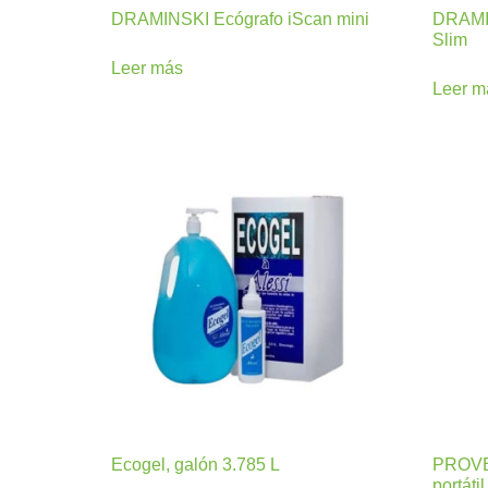
DRAMINSKI Ecógrafo iScan mini
DRAMIN
Slim
Leer más
Leer m
Ecogel, galón 3.785 L
PROVET
portáti