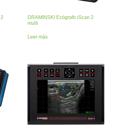
 2
DRAMINSKI Ecógrafo iScan 2
multi
Leer más