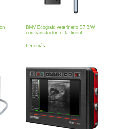
con
BMV Ecógrafo veterinario S7 B/W
con transductor rectal lineal
Leer más