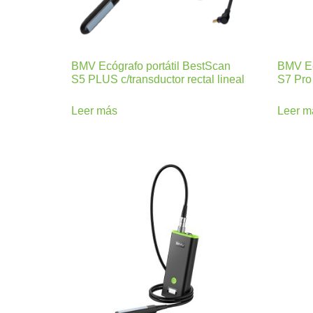
BMV Ecógrafo portátil BestScan
BMV Ec
S5 PLUS c/transductor rectal lineal
S7 Pro
Leer más
Leer m