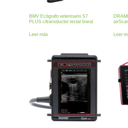
BMV Ecógrafo veterinario S7
DRAMIN
PLUS c/transductor rectal lineal
airSca
Leer más
Leer m