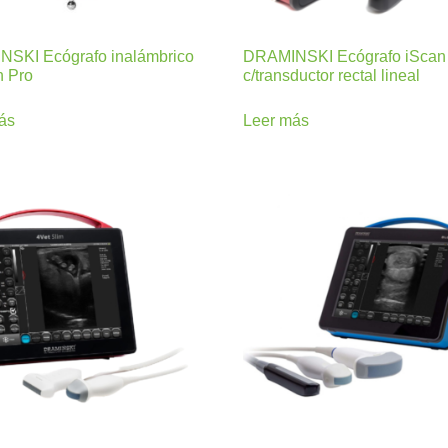
SKI Ecógrafo inalámbrico
DRAMINSKI Ecógrafo iScan
n Pro
c/transductor rectal lineal
ás
Leer más