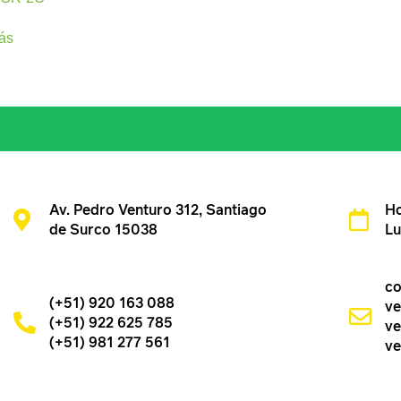
ás
Av. Pedro Venturo 312, Santiago
Ho
de Surco 15038
Lu
co
(+51) 920 163 088
ve
(+51) 922 625 785
ve
(+51) 981 277 561
ve