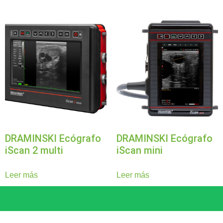
DRAMINSKI Ecógrafo
DRAMINSKI Ecógrafo
iScan 2 multi
iScan mini
Leer más
Leer más