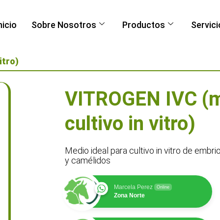
nicio
Sobre Nosotros
Productos
Servici
itro)
VITROGEN IVC (m
cultivo in vitro)
Medio ideal para cultivo in vitro de embri
y camélidos
Marcela Perez
Online
Zona Norte