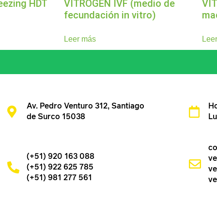
eezing HDT
VITROGEN IVF (medio de
VI
fecundación in vitro)
mad
Leer más
Lee
Av. Pedro Venturo 312, Santiago
Ho
de Surco 15038
Lu
co
(+51) 920 163 088
ve
(+51) 922 625 785
ve
(+51) 981 277 561
ve